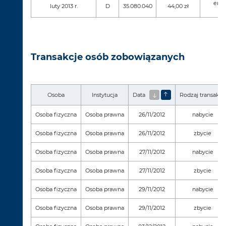
emis
luty 2013 r.
D
35.080.040
44,00 zł
Transakcje osób zobowiązanych
Osoba
Instytucja
Data
Rodzaj transakcji
Osoba fizyczna
Osoba prawna
26/11/2012
nabycie
Osoba fizyczna
Osoba prawna
26/11/2012
zbycie
Osoba fizyczna
Osoba prawna
27/11/2012
nabycie
Osoba fizyczna
Osoba prawna
27/11/2012
zbycie
Osoba fizyczna
Osoba prawna
29/11/2012
nabycie
Osoba fizyczna
Osoba prawna
29/11/2012
zbycie