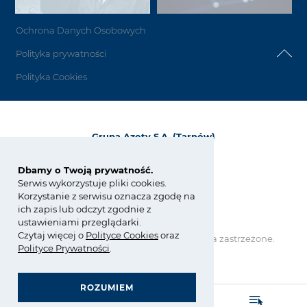
Ochrona Danych Osobowych
Polityka prywatności
Polityka Cookies
Grupa Azoty S.A. (Tarnów)
ul. Kwiatkowskiego 8
33-101 Tarnów, Polska
Dbamy o Twoją prywatność.
Serwis wykorzystuje pliki cookies.
tel.:
+48 14 637 37 37
Korzystanie z serwisu oznacza zgodę na
fax: +48 14 633 07 18
ich zapis lub odczyt zgodnie z
tarnow@grupaazoty.com
ustawieniami przeglądarki.
Czytaj więcej o
Polity
ce
Cookies
oraz
Copyright © Grupa Azoty. Wszelkie prawa zastrzeżone.
Polityce Prywatności
.
by inte
ll
ect
ROZUMIEM
GRUPA AZOTY POLYOLEFINS (POLIMERY POLICE)
- strona główna