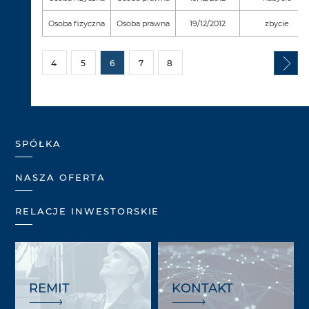
Osoba fizyczna
Osoba prawna
19/12/2012
zbycie
4
5
6
7
8
SPÓŁKA
NASZA OFERTA
RELACJE INWESTORSKIE
REMIT
KONTAKT