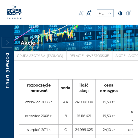
Akcje
ROZWIŃ MENU
GRUPA AZOTY S.A. (TARNÓW)
RELACJE INWESTORSKIE
AKCJE I AKCJ
rozpoczęcie
ilość
cena
seria
notowań
akcji
emisyjna
czerwiec 2008 r.
AA
24.000.000
19,50 zł
tran
czerwiec 2008 r.
B
15.116.421
19,50 zł
tran
sierpień 2011 r.
C
24.999.023
24,10 zł
emisj