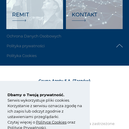
REMIT
KONTAKT
Ochrona Danych Osobowych
Polityka prywatności
Polityka Cookies
Grupa Azoty S.A. (Tarnów)
ul. Kwiatkowskiego 8
33-101 Tarnów, Polska
Dbamy o Twoją prywatność.
Serwis wykorzystuje pliki cookies.
tel.:
+48 14 637 37 37
Korzystanie z serwisu oznacza zgodę na
fax: +48 14 633 07 18
ich zapis lub odczyt zgodnie z
tarnow@grupaazoty.com
ustawieniami przeglądarki.
Czytaj więcej o
Polity
ce
Cookies
oraz
Copyright © Grupa Azoty. Wszelkie prawa zastrzeżone.
Polityce Prywatności
.
by inte
ll
ect