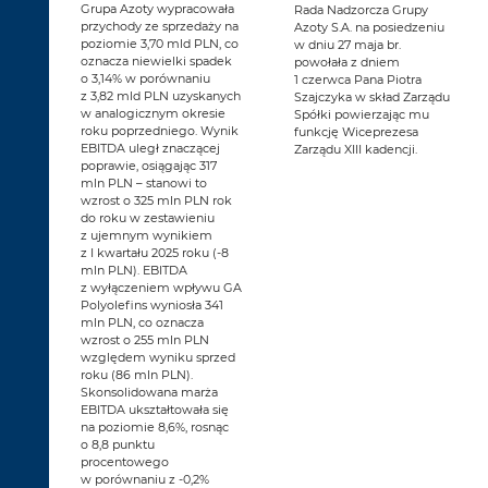
Grupa Azoty wypracowała
Rada Nadzorcza Grupy
przychody ze sprzedaży na
Azoty S.A. na posiedzeniu
poziomie 3,70 mld PLN, co
w dniu 27 maja br.
oznacza niewielki spadek
powołała z dniem
o 3,14% w porównaniu
1 czerwca Pana Piotra
z 3,82 mld PLN uzyskanych
Szajczyka w skład Zarządu
w analogicznym okresie
Spółki powierzając mu
roku poprzedniego. Wynik
funkcję Wiceprezesa
EBITDA uległ znaczącej
Zarządu XIII kadencji.
poprawie, osiągając 317
mln PLN – stanowi to
wzrost o 325 mln PLN rok
do roku w zestawieniu
z ujemnym wynikiem
z I kwartału 2025 roku (-8
mln PLN). EBITDA
z wyłączeniem wpływu GA
Polyolefins wyniosła 341
mln PLN, co oznacza
wzrost o 255 mln PLN
względem wyniku sprzed
roku (86 mln PLN).
Skonsolidowana marża
EBITDA ukształtowała się
na poziomie 8,6%, rosnąc
o 8,8 punktu
procentowego
w porównaniu z -0,2%