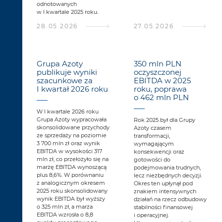
odnotowanych
w I kwartale 2025 roku.
28.05.2026
27.05.2026
Grupa Azoty
350 mln PLN
publikuje wyniki
oczyszczonej
szacunkowe za
EBITDA w 2025
I kwartał 2026 roku
roku, poprawa
o 462 mln PLN
W I kwartale 2026 roku
Grupa Azoty wypracowała
Rok 2025 był dla Grupy
skonsolidowane przychody
Azoty czasem
ze sprzedaży na poziomie
transformacji,
3 700 mln zł oraz wynik
wymagającym
EBITDA w wysokości 317
konsekwencji oraz
mln zł, co przełożyło się na
gotowości do
marżę EBITDA wynoszącą
podejmowania trudnych,
plus 8,6%. W porównaniu
lecz niezbędnych decyzji.
z analogicznym okresem
Okres ten upłynął pod
2025 roku skonsolidowany
znakiem intensywnych
wynik EBITDA był wyższy
działań na rzecz odbudowy
o 325 mln zł, a marża
stabilności finansowej
EBITDA wzrosła o 8,8
i operacyjnej.