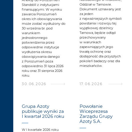
Aneksy do Porozumień
Oddział w Tarnowie.
Standstill z instytucjami
Dokument uznawany jest
finansującymi. W wyniku
za jeden
zawarcia Porozumień
z najważniejszych symboli
okres ich obowiązywania
powstania i rozwoju tej
może zostać wydłużony do
wyjątkowej dzielnicy
30 września br. pod
Tarnowa, będzie odtąd
warunkiem
przechowywany
jednostronnego
w warunkach
potwierdzenia przez
zapewniających jego
odpowiednie instytucje
trwałą ochronę oraz
wydłużenia okresu
dostępność dla przyszłych
obowiązywania danego
pokoleń badaczy oraz dla
z Porozumień poza
mieszkańców.
odpowiednio 31 lipca 2026
roku oraz 31 sierpnia 2026
roku.
30.06.2026
17.06.2026
Grupa Azoty
Powołanie
publikuje wyniki za
Wiceprezesa
I kwartał 2026 roku
Zarządu Grupy
Azoty S.A.
W I kwartale 2026 roku