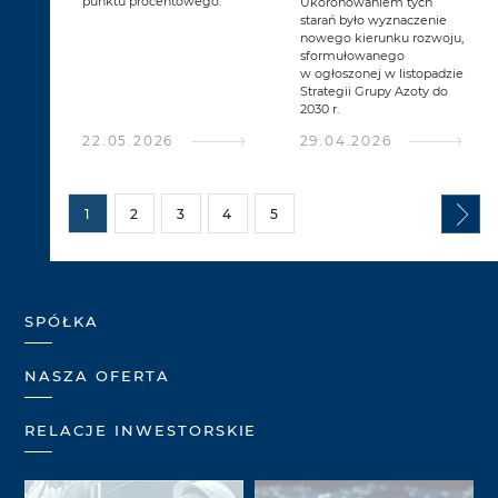
punktu procentowego.
Ukoronowaniem tych
starań było wyznaczenie
nowego kierunku rozwoju,
sformułowanego
w ogłoszonej w listopadzie
Strategii Grupy Azoty do
2030 r.
22.05.2026
29.04.2026
1
2
3
4
5
SPÓŁKA
NASZA OFERTA
RELACJE INWESTORSKIE