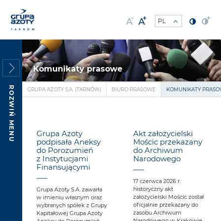
Komunikaty prasowe
ROZWIŃ MENU
GRUPA AZOTY S.A. (TARNÓW)
BIURO PRASOWE
KOMUNIKATY PRAS
Grupa Azoty
Akt założycielski
podpisała Aneksy
Mościc przekazany
do Porozumień
do Archiwum
z Instytucjami
Narodowego
Finansującymi
17 czerwca 2026 r.
historyczny akt
Grupa Azoty S.A. zawarła
założycielski Mościc został
w imieniu własnym oraz
oficjalnie przekazany do
wybranych spółek z Grupy
zasobu Archiwum
Kapitałowej Grupa Azoty
Narodowego w Krakowie,