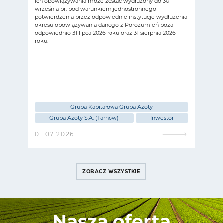
ich obowiązywania może zostać wydłużony do 30
prze
września br. pod warunkiem jednostronnego
trwał
potwierdzenia przez odpowiednie instytucje wydłużenia
badac
okresu obowiązywania danego z Porozumień poza
odpowiednio 31 lipca 2026 roku oraz 31 sierpnia 2026
roku.
Grupa Kapitałowa Grupa Azoty
r
Grupa Azoty S.A. (Tarnów)
Inwestor
01.07.2026
17.
ZOBACZ WSZYSTKIE
Nasza oferta