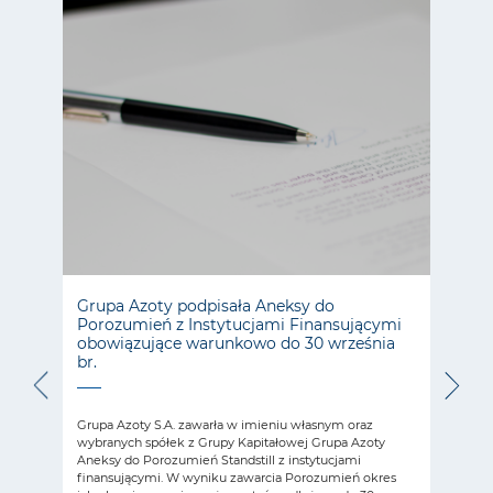
Grupa Azoty podpisała Aneksy do
Akt 
Porozumień z Instytucjami Finansującymi
Arc
obowiązujące warunkowo do 30 września
br.
 dniu
17 cz
a
zosta
Grupa Azoty S.A. zawarła w imieniu własnym oraz
Naro
wybranych spółek z Grupy Kapitałowej Grupa Azoty
Doku
Aneksy do Porozumień Standstill z instytucjami
z naj
finansującymi. W wyniku zawarcia Porozumień okres
wyjąt