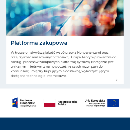
Platforma zakupowa
W trosce o najwyższą jakość współpracy z Kontrahentami oraz
przejrzystość realizowanych transakcji Grupa Azoty wprowadziła do
obsługi procesów zakupowych platformę cyfrową. Narzędzie jest
unikalnym i jednym z najnowocześniejszych rozwiązań do
komunikacji między kupującym a dostawcą, wykorzystującym
dostępne technologie internetowe.