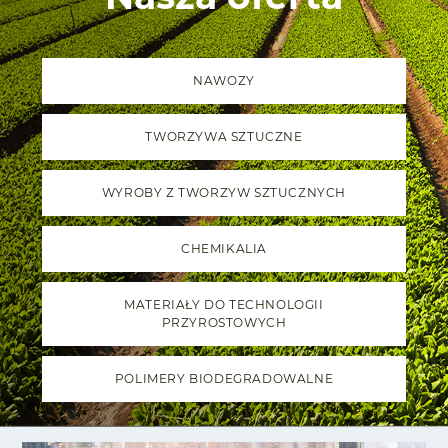
NAWOZY
TWORZYWA SZTUCZNE
WYROBY Z TWORZYW SZTUCZNYCH
CHEMIKALIA
MATERIAŁY DO TECHNOLOGII
PRZYROSTOWYCH
POLIMERY BIODEGRADOWALNE