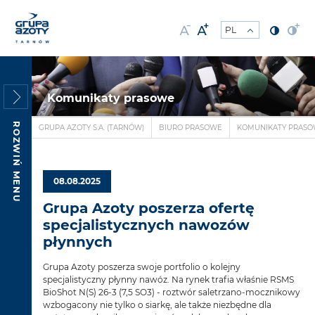
Komunikaty prasowe
ROZWIŃ MENU
GRUPA AZOTY S.A. (TARNÓW)
BIURO PRASOWE
KOMUNIKATY PRAS
08.08.2025
Grupa Azoty poszerza ofertę
specjalistycznych nawozów
płynnych
Grupa Azoty poszerza swoje portfolio o kolejny
specjalistyczny płynny nawóz. Na rynek trafia właśnie RSMS
BioShot N(S) 26-3 (7,5 SO3) - roztwór saletrzano-mocznikowy
wzbogacony nie tylko o siarkę, ale także niezbędne dla