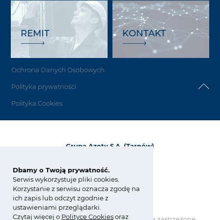
REMIT
KONTAKT
Ochrona Danych Osobowych
Polityka prywatności
Polityka Cookies
Grupa Azoty S.A. (Tarnów)
ul. Kwiatkowskiego 8
33-101 Tarnów, Polska
Dbamy o Twoją prywatność.
Serwis wykorzystuje pliki cookies.
tel.:
+48 14 637 37 37
Korzystanie z serwisu oznacza zgodę na
fax: +48 14 633 07 18
ich zapis lub odczyt zgodnie z
tarnow@grupaazoty.com
ustawieniami przeglądarki.
Czytaj więcej o
Polity
ce
Cookies
oraz
Copyright © Grupa Azoty. Wszelkie prawa zastrzeżone.