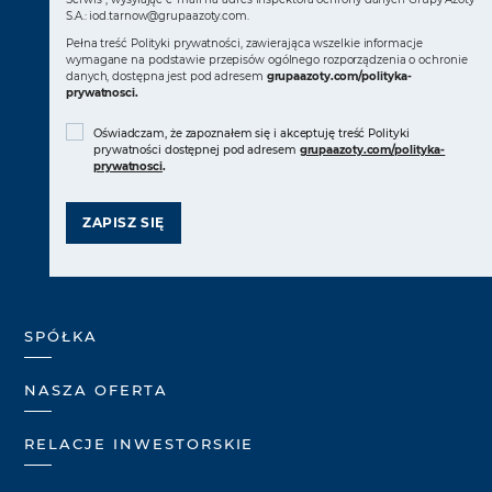
S.A.:
iod.tarnow@grupaazoty.com
.
Pełna treść Polityki prywatności, zawierająca wszelkie informacje
wymagane na podstawie przepisów ogólnego rozporządzenia o ochronie
danych, dostępna jest pod adresem
grupaazoty.com/polityka-
prywatnosci
.
Oświadczam, że zapoznałem się i akceptuję treść Polityki
prywatności dostępnej pod adresem
grupaazoty.com/polityka-
prywatnosci
.
ZAPISZ SIĘ
SPÓŁKA
NASZA OFERTA
RELACJE INWESTORSKIE