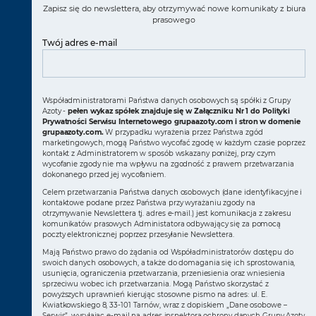
Zapisz się do newslettera, aby otrzymywać nowe komunikaty z biura
prasowego
Twój adres e-mail
Współadministratorami Państwa danych osobowych są spółki z Grupy
Azoty -
pełen wykaz spółek znajduje się w Załączniku Nr 1 do Polityki
Prywatności Serwisu Internetowego grupaazoty.com i stron w domenie
grupaazoty.com.
W przypadku wyrażenia przez Państwa zgód
marketingowych, mogą Państwo wycofać zgodę w każdym czasie poprzez
kontakt z Administratorem w sposób wskazany poniżej, przy czym
wycofanie zgody nie ma wpływu na zgodność z prawem przetwarzania
dokonanego przed jej wycofaniem.
Celem przetwarzania Państwa danych osobowych (dane identyfikacyjne i
kontaktowe podane przez Państwa przy wyrażaniu zgody na
otrzymywanie Newslettera tj. adres e-mail.) jest komunikacja z zakresu
komunikatów prasowych Administatora odbywający się za pomocą
poczty elektronicznej poprzez przesyłanie Newslettera.
Mają Państwo prawo do żądania od Współadministratorów dostępu do
swoich danych osobowych, a także do domagania się ich sprostowania,
usunięcia, ograniczenia przetwarzania, przeniesienia oraz wniesienia
sprzeciwu wobec ich przetwarzania. Mogą Państwo skorzystać z
powyższych uprawnień kierując stosowne pismo na adres: ul. E.
Kwiatkowskiego 8, 33-101 Tarnów, wraz z dopiskiem „Dane osobowe –
Serwis”, wysyłając e-mail na adres inspektora ochrony danych Grupy Azoty