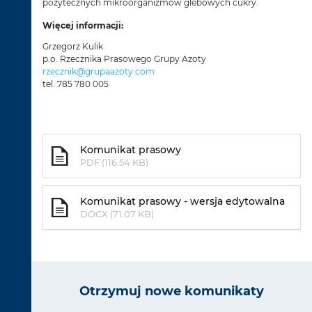
pożytecznych mikroorganizmów glebowych cukry.
Więcej informacji:
Grzegorz Kulik
p.o. Rzecznika Prasowego Grupy Azoty
rzecznik@grupaazoty.com
tel. 785 780 005
Komunikat prasowy
PDF (116.54 KB)
Komunikat prasowy - wersja edytowalna
DOCX (71.07 KB)
Otrzymuj nowe komunikaty