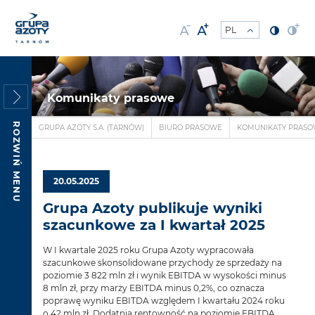
Komunikaty prasowe
ROZWIŃ MENU
GRUPA AZOTY S.A. (TARNÓW)
BIURO PRASOWE
KOMUNIKATY PRAS
20.05.2025
Grupa Azoty publikuje wyniki
szacunkowe za I kwartał 2025
W I kwartale 2025 roku Grupa Azoty wypracowała
szacunkowe skonsolidowane przychody ze sprzedaży na
poziomie 3 822 mln zł i wynik EBITDA w wysokości minus
8 mln zł, przy marży EBITDA minus 0,2%, co oznacza
poprawę wyniku EBITDA względem I kwartału 2024 roku
o 42 mln zł. Dodatnią rentowność na poziomie EBITDA