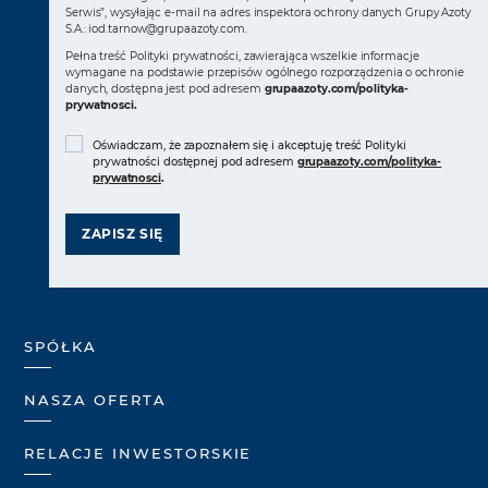
Serwis”, wysyłając e-mail na adres inspektora ochrony danych Grupy Azoty
S.A.:
iod.tarnow@grupaazoty.com
.
Pełna treść Polityki prywatności, zawierająca wszelkie informacje
wymagane na podstawie przepisów ogólnego rozporządzenia o ochronie
danych, dostępna jest pod adresem
grupaazoty.com/polityka-
prywatnosci
.
Oświadczam, że zapoznałem się i akceptuję treść Polityki
prywatności dostępnej pod adresem
grupaazoty.com/polityka-
prywatnosci
.
ZAPISZ SIĘ
SPÓŁKA
NASZA OFERTA
RELACJE INWESTORSKIE