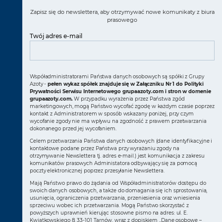
Zapisz się do newslettera, aby otrzymywać nowe komunikaty z biura
prasowego
Twój adres e-mail
Współadministratorami Państwa danych osobowych są spółki z Grupy
Azoty -
pełen wykaz spółek znajduje się w Załączniku Nr 1 do Polityki
Prywatności Serwisu Internetowego grupaazoty.com i stron w domenie
grupaazoty.com.
W przypadku wyrażenia przez Państwa zgód
marketingowych, mogą Państwo wycofać zgodę w każdym czasie poprzez
kontakt z Administratorem w sposób wskazany poniżej, przy czym
wycofanie zgody nie ma wpływu na zgodność z prawem przetwarzania
dokonanego przed jej wycofaniem.
Celem przetwarzania Państwa danych osobowych (dane identyfikacyjne i
kontaktowe podane przez Państwa przy wyrażaniu zgody na
otrzymywanie Newslettera tj. adres e-mail.) jest komunikacja z zakresu
komunikatów prasowych Administatora odbywający się za pomocą
poczty elektronicznej poprzez przesyłanie Newslettera.
Mają Państwo prawo do żądania od Współadministratorów dostępu do
swoich danych osobowych, a także do domagania się ich sprostowania,
usunięcia, ograniczenia przetwarzania, przeniesienia oraz wniesienia
sprzeciwu wobec ich przetwarzania. Mogą Państwo skorzystać z
powyższych uprawnień kierując stosowne pismo na adres: ul. E.
Kwiatkowskiego 8, 33-101 Tarnów, wraz z dopiskiem „Dane osobowe –