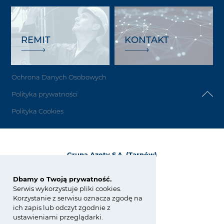
REMIT
KONTAKT
Ochrona Danych Osobowych
Polityka prywatności
Polityka Cookies
Grupa Azoty S.A. (Tarnów)
ul. Kwiatkowskiego 8
33-101 Tarnów, Polska
Dbamy o Twoją prywatność.
Serwis wykorzystuje pliki cookies.
tel.:
+48 14 637 37 37
Korzystanie z serwisu oznacza zgodę na
fax: +48 14 633 07 18
ich zapis lub odczyt zgodnie z
tarnow@grupaazoty.com
ustawieniami przeglądarki.