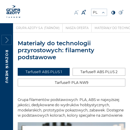
GRUPA AZOTY S.A. (TARNÓW)
NASZA OFERTA
MATERIAŁY DO TECHN
Materiały do technologii
przyrostowych: filamenty
ROZWIŃ MENU
podstawowe
Tarfuse® ABS PLUS 1
Tarfuse® ABS PLUS 2
Tarfuse® PLA NW9
Grupa filamentów podstawowych: PLA, ABS w najwyższej
jakości, dedykowane do wydruków hobbystycznych,
modelarskich, prototypów pokazowych, zabawek. Dostępne
w podstawowych kolorach, kolory specjalne na zamówienie.