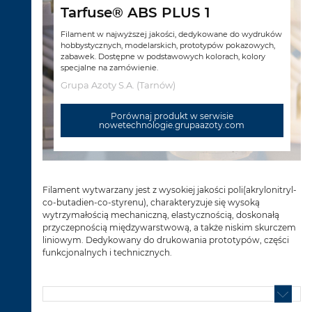
Tarfuse® ABS PLUS 1
Filament w najwyższej jakości, dedykowane do wydruków
hobbystycznych, modelarskich, prototypów pokazowych,
zabawek. Dostępne w podstawowych kolorach, kolory
specjalne na zamówienie.
Grupa Azoty S.A. (Tarnów)
Porównaj produkt w serwisie
nowetechnologie.grupaazoty.com
Filament wytwarzany jest z wysokiej jakości poli(akrylonitryl-
co-butadien-co-styrenu), charakteryzuje się wysoką
wytrzymałością mechaniczną, elastycznością, doskonałą
przyczepnością międzywarstwową, a także niskim skurczem
liniowym. Dedykowany do drukowania prototypów, części
funkcjonalnych i technicznych.