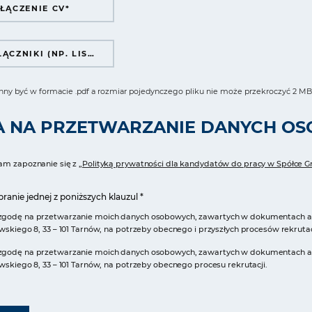
ŁĄCZENIE CV*
INNE ZAŁĄCZNIKI (NP. LIST MOTYWACYJNY, REFERENCJE)
inny być w formacie .pdf a rozmiar pojedynczego pliku nie może przekroczyć 2 M
 NA PRZETWARZANIE DANYCH O
am zapoznanie się z
„Polityką prywatności dla kandydatów do pracy w Spółce Gr
anie jednej z poniższych klauzul *
odę na przetwarzanie moich danych osobowych, zawartych w dokumentach aplika
wskiego 8, 33 – 101 Tarnów, na potrzeby obecnego i przyszłych procesów rekrutac
odę na przetwarzanie moich danych osobowych, zawartych w dokumentach aplika
wskiego 8, 33 – 101 Tarnów, na potrzeby obecnego procesu rekrutacji.