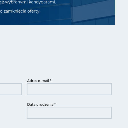
e z wybranymi kandydatami.
 zamknięcia oferty.
Adres e-mail *
Data urodzenia *