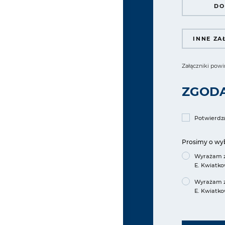
DO
Załączniki pow
ZGODA
Potwierdz
Prosimy o wybr
Wyrażam zg
E. Kwiatko
Wyrażam zg
E. Kwiatko