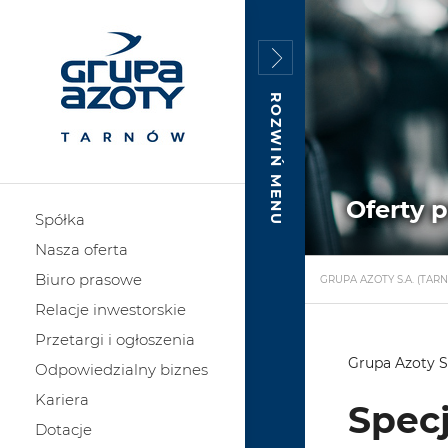
ROZWIŃ MENU
Oferty 
Spółka
Nasza oferta
Biuro prasowe
GRUPA AZOTY S.A. (TAR
Relacje inwestorskie
Przetargi i ogłoszenia
Grupa Azoty S
Odpowiedzialny biznes
Kariera
Specj
Dotacje