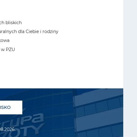
h bliskich
alnych dla Ciebie i rodziny
kowa
e w PZU
ISKO
08.2026.