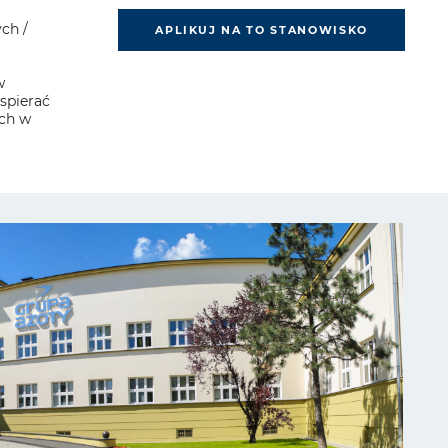
ch /
APLIKUJ NA TO STANOWISKO
w
spierać
ch w