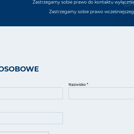
Zastrzegamy sobie prawo do kontaktu wyłączni
Zastrzegamy sobie prawo wcześniejszego
 OSOBOWE
Nazwisko *