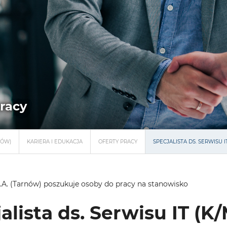
pracy
NÓW)
KARIERA I EDUKACJA
OFERTY PRACY
SPECJALISTA DS. SERWISU IT
.A. (Tarnów) poszukuje osoby do pracy na stanowisko
alista ds. Serwisu IT (K/