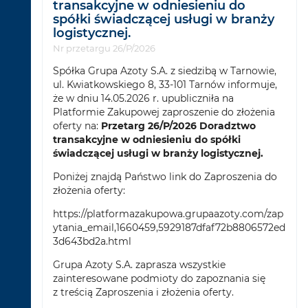
transakcyjne w odniesieniu do
spółki świadczącej usługi w branży
logistycznej.
Nr przetargu 26/P/2026
Spółka Grupa Azoty S.A. z siedzibą w Tarnowie,
ul. Kwiatkowskiego 8, 33-101 Tarnów informuje,
że w dniu 14.05.2026 r. upubliczniła na
Platformie Zakupowej zaproszenie do złożenia
oferty na:
Przetarg 26/P/2026 Doradztwo
transakcyjne w odniesieniu do spółki
świadczącej usługi w branży logistycznej.
Poniżej znajdą Państwo link do Zaproszenia do
złożenia oferty:
https://platformazakupowa.grupaazoty.com/zap
ytania_email,1660459,5929187dfaf72b8806572ed
3d643bd2a.html
Grupa Azoty S.A. zaprasza wszystkie
zainteresowane podmioty do zapoznania się
z treścią Zaproszenia i złożenia oferty.