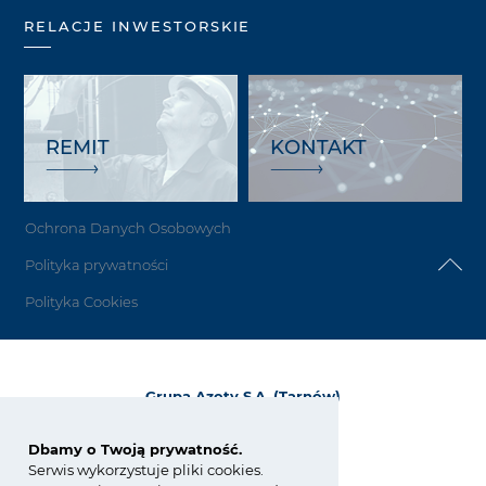
RELACJE INWESTORSKIE
REMIT
KONTAKT
Ochrona Danych Osobowych
Polityka prywatności
Polityka Cookies
Grupa Azoty S.A. (Tarnów)
ul. Kwiatkowskiego 8
33-101 Tarnów, Polska
Dbamy o Twoją prywatność.
Serwis wykorzystuje pliki cookies.
tel.:
+48 14 637 37 37