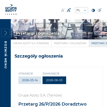
Przetargi i ogłoszenia
ROZWIŃ MENU
GRUPA AZOTY S.A. (TARNÓW)
PRZETARGI I OGŁOSZENIA
PRZETARG 2
Szczegóły ogłoszenia
OTWARCIE
ZAMKNIĘCIE
2026-05-14
2026-06-03
Grupa Azoty S.A. (Tarnów)
Przetarg 26/P/2026 Doradztwo