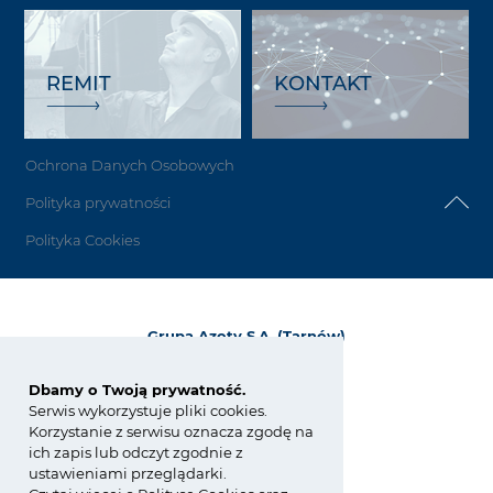
REMIT
KONTAKT
Ochrona Danych Osobowych
Polityka prywatności
Polityka Cookies
Grupa Azoty S.A. (Tarnów)
ul. Kwiatkowskiego 8
33-101 Tarnów, Polska
Dbamy o Twoją prywatność.
Serwis wykorzystuje pliki cookies.
tel.:
+48 14 637 37 37
Korzystanie z serwisu oznacza zgodę na
fax: +48 14 633 07 18
ich zapis lub odczyt zgodnie z
tarnow@grupaazoty.com
ustawieniami przeglądarki.