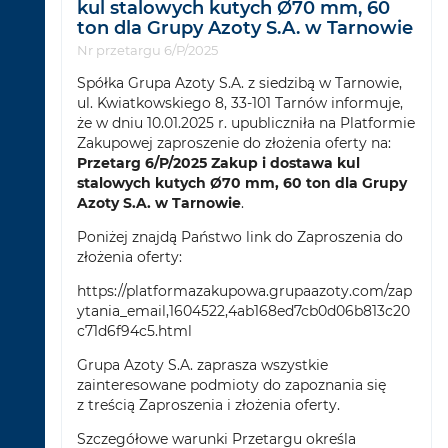
kul stalowych kutych Ø70 mm, 60
ton dla Grupy Azoty S.A. w Tarnowie
Nr przetargu 6/P/2025
Spółka Grupa Azoty S.A. z siedzibą w Tarnowie,
ul. Kwiatkowskiego 8, 33-101 Tarnów informuje,
że w dniu 10.01.2025 r. upubliczniła na Platformie
Zakupowej zaproszenie do złożenia oferty na:
Przetarg 6/P/2025 Zakup i dostawa kul
stalowych kutych Ø70 mm, 60 ton dla Grupy
Azoty S.A. w Tarnowie
.
Poniżej znajdą Państwo link do Zaproszenia do
złożenia oferty:
https://platformazakupowa.grupaazoty.com/zap
ytania_email,1604522,4ab168ed7cb0d06b813c20
c71d6f94c5.html
Grupa Azoty S.A. zaprasza wszystkie
zainteresowane podmioty do zapoznania się
z treścią Zaproszenia i złożenia oferty.
Szczegółowe warunki Przetargu określa