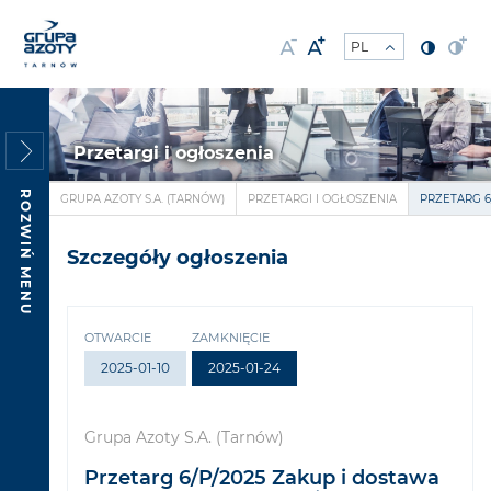
Przetargi i ogłoszenia
ROZWIŃ MENU
GRUPA AZOTY S.A. (TARNÓW)
PRZETARGI I OGŁOSZENIA
PRZETARG 6
Szczegóły ogłoszenia
OTWARCIE
ZAMKNIĘCIE
2025-01-10
2025-01-24
Grupa Azoty S.A. (Tarnów)
Przetarg 6/P/2025 Zakup i dostawa