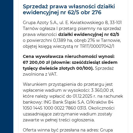
Sprzedaż prawa własności działki
ewidencyjnej nr 62/5 obr 276
Grupa Azoty S.A., ul. E. Kwiatkowskiego 8, 33-101
Tarnów ogłasza I przetarg pisemny na sprzedaż
prawa własności
działki ewidencyjnej nr 62/5
o powierzchni 0,1389 ha, obręb 276 w Tarnowie,
objętej księgą wieczystą nr TR1T/00007042/1
Cena wywoławcza nieruchomości wynosi:
67 200,00 zł (słownie: sześćdziesiąt siedem
tysięcy dwieście złotych 00/100).
Sprzedaż
zwolniona z VAT.
Warunkiem przystąpienia do przetargu jest
wpłacenie wadium w wysokości: 3 360,00 zł,
które należy wpłacić do 01.12.2025 r. na rachunek
bankowy: ING Bank Śląski S.A. O/Kraków 84
1050 1445 1000 0022 7860 0313. Okoliczności
uzasadniające zatrzymanie wadium zostały
zawarte w pełnej treści ogłoszenia.
Oferta winna być przesłana na adres: Grupa