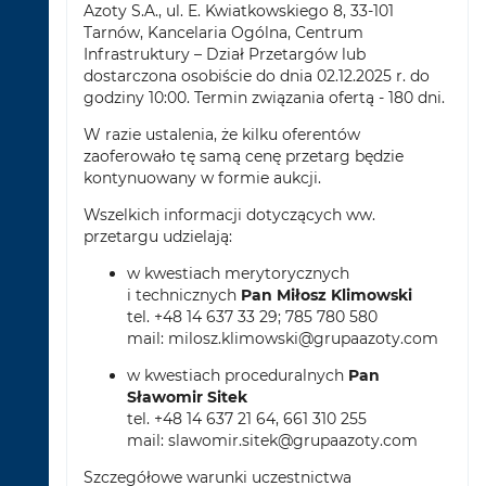
Azoty S.A., ul. E. Kwiatkowskiego 8, 33-101
Tarnów, Kancelaria Ogólna, Centrum
Infrastruktury – Dział Przetargów lub
dostarczona osobiście do dnia 02.12.2025 r. do
godziny 10:00. Termin związania ofertą - 180 dni.
W razie ustalenia, że kilku oferentów
zaoferowało tę samą cenę przetarg będzie
kontynuowany w formie aukcji.
Wszelkich informacji dotyczących ww.
przetargu udzielają:
w kwestiach merytorycznych
i technicznych
Pan Miłosz Klimowski
tel. +48 14 637 33 29; 785 780 580
mail:
milosz.klimowski@grupaazoty.com
w kwestiach proceduralnych
Pan
Sławomir Sitek
tel. +48 14 637 21 64, 661 310 255
mail:
slawomir.sitek@grupaazoty.com
Szczegółowe warunki uczestnictwa