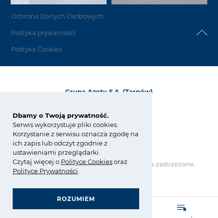
Ochrona Danych Osobowych
Polityka prywatności
Polityka Cookies
Grupa Azoty S.A. (Tarnów)
ul. Kwiatkowskiego 8
33-101 Tarnów, Polska
Dbamy o Twoją prywatność.
Serwis wykorzystuje pliki cookies.
tel.:
+48 14 637 37 37
Korzystanie z serwisu oznacza zgodę na
fax: +48 14 633 07 18
ich zapis lub odczyt zgodnie z
tarnow@grupaazoty.com
ustawieniami przeglądarki.
Czytaj więcej o
Polity
ce
Cookies
oraz
Copyright © Grupa Azoty. Wszelkie prawa zastrzeżone.
Polityce Prywatności
.
by inte
ll
ect
ROZUMIEM
GRUPA AZOTY POLYOLEFINS (POLIMERY POLICE)
- strona główna