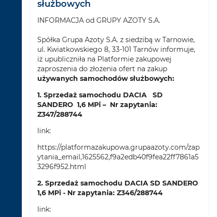
służbowych
INFORMACJA od GRUPY AZOTY S.A.
Spółka Grupa Azoty S.A. z siedzibą w Tarnowie,
ul. Kwiatkowskiego 8, 33-101 Tarnów informuje,
iż upubliczniła na Platformie zakupowej
zaproszenia do złożenia ofert na zakup
używanych samochodów służbowych:
1. Sprzedaż samochodu DACIA SD
SANDERO 1,6 MPi – Nr zapytania:
Z347/288744
link:
https://platformazakupowa.grupaazoty.com/zap
ytania_email,1625562,f9a2edb40f9fea22ff7861a5
3296f952.html
2. Sprzedaż samochodu DACIA SD SANDERO
1,6 MPi - Nr zapytania: Z346/288744
link: