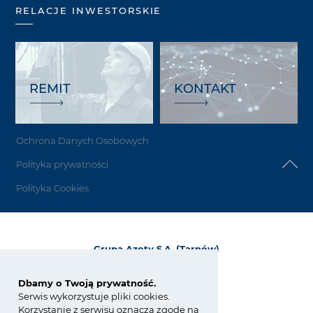
RELACJE INWESTORSKIE
REMIT
KONTAKT
Ochrona Danych Osobowych
Polityka prywatności
Polityka Cookies
Grupa Azoty S.A. (Tarnów)
ul. Kwiatkowskiego 8
33-101 Tarnów, Polska
Dbamy o Twoją prywatność.
Serwis wykorzystuje pliki cookies.
tel.:
+48 14 637 37 37
Korzystanie z serwisu oznacza zgodę na