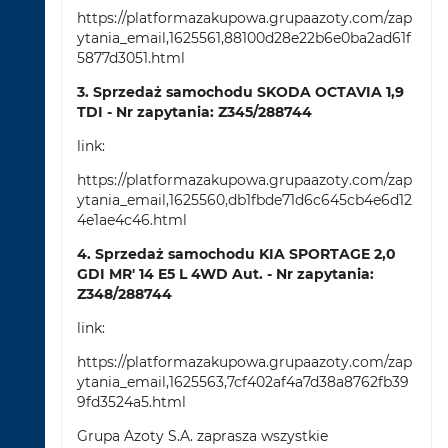
https://platformazakupowa.grupaazoty.com/zap
ytania_email,1625561,88100d28e22b6e0ba2ad61f
5877d3051.html
3. Sprzedaż samochodu SKODA OCTAVIA 1,9
TDI - Nr zapytania: Z345/288744
link:
https://platformazakupowa.grupaazoty.com/zap
ytania_email,1625560,db1fbde71d6c645cb4e6d12
4e1ae4c46.html
4. Sprzedaż samochodu KIA SPORTAGE 2,0
GDI MR' 14 E5 L 4WD Aut. - Nr zapytania:
Z348/288744
link:
https://platformazakupowa.grupaazoty.com/zap
ytania_email,1625563,7cf402af4a7d38a8762fb39
9fd3524a5.html
Grupa Azoty S.A. zaprasza wszystkie