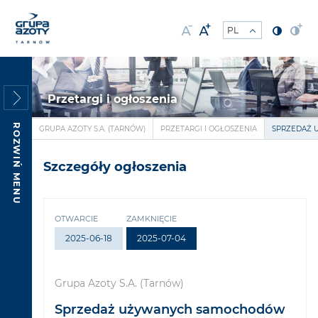
Przetargi i ogłoszenia
ROZWIŃ MENU
GRUPA AZOTY S.A. (TARNÓW)
PRZETARGI I OGŁOSZENIA
SPRZEDAŻ
Szczegóły ogłoszenia
OTWARCIE
ZAMKNIĘCIE
2025-06-18
2025-07-04
Grupa Azoty S.A. (Tarnów)
Sprzedaż używanych samochodów