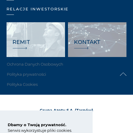
RELACJE INWESTORSKIE
REMIT
KONTAKT
Ochrona Danych Osobowych
Polityka prywatności
Polityka Cookies
Grupa Azoty S.A. (Tarnów)
ul. Kwiatkowskiego 8
33-101 Tarnów, Polska
Dbamy o Twoją prywatność.
Serwis wykorzystuje pliki cookies.