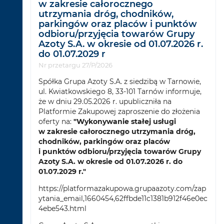
w zakresie całorocznego
utrzymania dróg, chodników,
parkingów oraz placów i punktów
odbioru/przyjęcia towarów Grupy
Azoty S.A. w okresie od 01.07.2026 r.
do 01.07.2029 r
Nr przetargu 27/P/2026
Spółka Grupa Azoty S.A. z siedzibą w Tarnowie,
ul. Kwiatkowskiego 8, 33-101 Tarnów informuje,
że w dniu 29.05.2026 r. upubliczniła na
Platformie Zakupowej zaproszenie do złożenia
oferty na:
"Wykonywanie stałej usługi
w zakresie całorocznego utrzymania dróg,
chodników, parkingów oraz placów
i punktów odbioru/przyjęcia towarów Grupy
Azoty S.A. w okresie od 01.07.2026 r. do
01.07.2029 r."
https://platformazakupowa.grupaazoty.com/zap
ytania_email,1660454,62ffbde11c1381b912f46e0ec
4ebe543.html