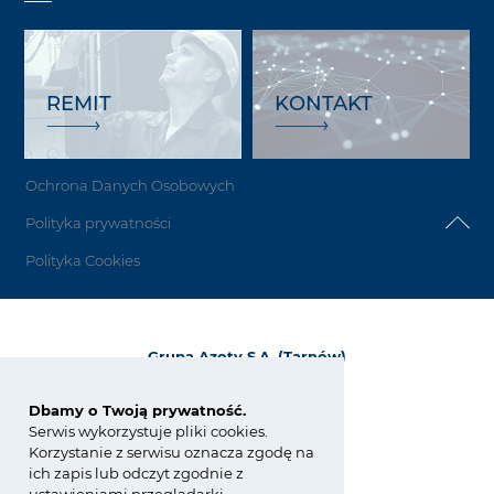
REMIT
KONTAKT
Ochrona Danych Osobowych
Polityka prywatności
Polityka Cookies
Grupa Azoty S.A. (Tarnów)
ul. Kwiatkowskiego 8
33-101 Tarnów, Polska
Dbamy o Twoją prywatność.
Serwis wykorzystuje pliki cookies.
tel.:
+48 14 637 37 37
Korzystanie z serwisu oznacza zgodę na
fax: +48 14 633 07 18
ich zapis lub odczyt zgodnie z
tarnow@grupaazoty.com