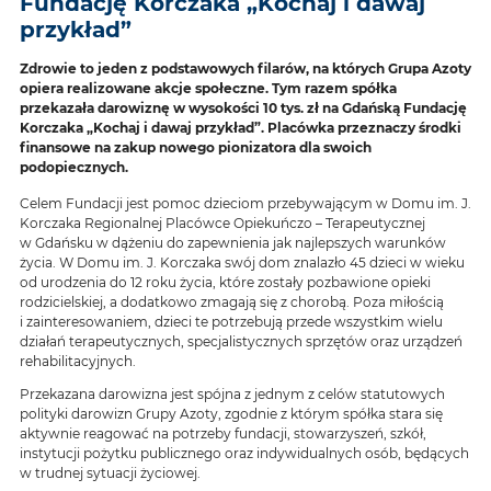
Fundację Korczaka „Kochaj i dawaj
przykład”
Zdrowie to jeden z podstawowych filarów, na których Grupa Azoty
opiera realizowane akcje społeczne. Tym razem spółka
przekazała darowiznę w wysokości 10 tys. zł na Gdańską Fundację
Korczaka „Kochaj i dawaj przykład”. Placówka przeznaczy środki
finansowe na zakup nowego pionizatora dla swoich
podopiecznych.
Celem Fundacji jest pomoc dzieciom przebywającym w Domu im. J.
Korczaka Regionalnej Placówce Opiekuńczo – Terapeutycznej
w Gdańsku w dążeniu do zapewnienia jak najlepszych warunków
życia. W Domu im. J. Korczaka swój dom znalazło 45 dzieci w wieku
od urodzenia do 12 roku życia, które zostały pozbawione opieki
rodzicielskiej, a dodatkowo zmagają się z chorobą. Poza miłością
i zainteresowaniem, dzieci te potrzebują przede wszystkim wielu
działań terapeutycznych, specjalistycznych sprzętów oraz urządzeń
rehabilitacyjnych.
Przekazana darowizna jest spójna z jednym z celów statutowych
polityki darowizn Grupy Azoty, zgodnie z którym spółka stara się
aktywnie reagować na potrzeby fundacji, stowarzyszeń, szkół,
instytucji pożytku publicznego oraz indywidualnych osób, będących
w trudnej sytuacji życiowej.