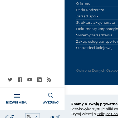
O firmie
Rada Nadzorcza
Zarząd Spółki
Struktura akcjonariatu
Dokumenty korporacyj
Systemy zarządzania
Zakup usług transporto
Statut sieci kolejowej
Ochrona Danych Osobo
Grupa Azoty S.A. (Tarn
ROZWIŃ MENU
WYSZUKAJ
Dbamy o Twoją prywatno
ul. Kwiatkowskiego 8
Serwis wykorzystuje pliki c
33-101 Tarnów, Polska
Czytaj więcej o
Polity
ce
Coo