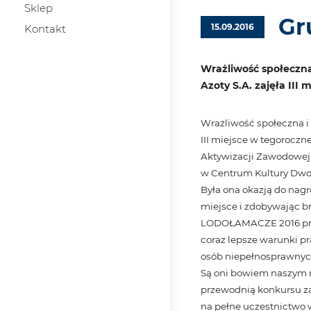
Sklep
Gr
15.09.2016
Kontakt
Wrażliwość społeczna
Azoty S.A. zajęła III
Wrażliwość społeczna i 
III miejsce w tegorocz
Aktywizacji Zawodowej
w Centrum Kultury Dwor
Była ona okazją do nag
miejsce i zdobywając b
LODOŁAMACZE 2016 przed
coraz lepsze warunki pr
osób niepełnosprawnyc
Są oni bowiem naszym n
przewodnią konkursu za
na pełne uczestnictwo 