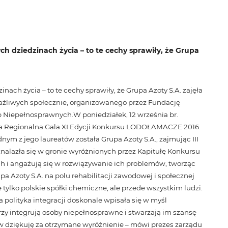
 dziedzinach życia – to te cechy sprawiły, że Grupa
h życia – to te cechy sprawiły, że Grupa Azoty S.A. zajęła
ażliwych społecznie, organizowanego przez Fundację
b Niepełnosprawnych.
W poniedziałek, 12 września br.
ka Regionalna Gala XI Edycji Konkursu LODOŁAMACZE 2016.
m z jego laureatów została Grupa Azoty S.A., zajmując III
alazła się w gronie wyróżnionych przez Kapitułę Konkursu
 i angażują się w rozwiązywanie ich problemów, tworząc
pa Azoty S.A. na polu rehabilitacji zawodowej i społecznej
e tylko polskie spółki chemiczne, ale przede wszystkim ludzi.
polityka integracji doskonale wpisała się w myśl
zy integrują osoby niepełnosprawne i stwarzają im szansę
 dziękuję za otrzymane wyróżnienie – mówi prezes zarządu