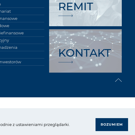
REMIT
m
nariat
finansowe
łdowe
niefinansowe
cyjny
madzenia
KONTAKT
inwestorów
rupa Azoty. Wszelkie prawa zastrzeżone.
zgodnie z ustawieniami przeglądarki.
ROZUMIEM