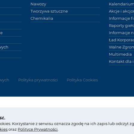
Nawozy
Kalendariu
Tworzywa sztuczne
Akcje i akcjo
Chemikalia
Informacje 
Raporty gie
ne
Informacje 
Ład Korpora
wych
Walne Zgro
Multimedia
Kontakt dla 
wych
Polityka prywatności
Polityka Cookies
ów)
tel.:
+48 14 637 37 37
ść.
fax: +48 14 633 07 18
Copyright © G
ookies. Korzystanie z serwisu oznacza zgodę na ich zapis lub odczyt 
tarnow@grupaazoty.com
by inte
ll
ect
kies
oraz
Polityce Prywatności
.