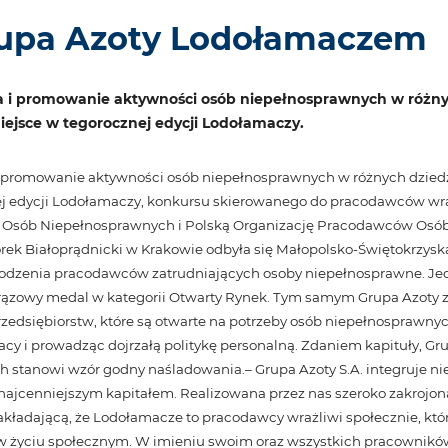
upa Azoty Lodołamaczem
 i promowanie aktywności osób niepełnosprawnych w różnych
 miejsce w tegorocznej edycji Lodołamaczy.
promowanie aktywności osób niepełnosprawnych w różnych dziedzinac
nej edycji Lodołamaczy, konkursu skierowanego do pracodawców wr
 Osób Niepełnosprawnych i Polską Organizację Pracodawców Osó
ek Białoprądnicki w Krakowie odbyła się Małopolsko-Świętokrzys
rodzenia pracodawców zatrudniających osoby niepełnosprawne. Jedny
rązowy medal w kategorii Otwarty Rynek. Tym samym Grupa Azoty zn
siębiorstw, które są otwarte na potrzeby osób niepełnosprawnych
acy i prowadząc dojrzałą politykę personalną. Zdaniem kapituły, Gru
h stanowi wzór godny naśladowania.
– Grupa Azoty S.A. integruje ni
ajcenniejszym kapitałem. Realizowana przez nas szeroko zakrojona 
kładającą, że Lodołamacze to pracodawcy wrażliwi społecznie, któr
w życiu społecznym. W imieniu swoim oraz wszystkich pracowników