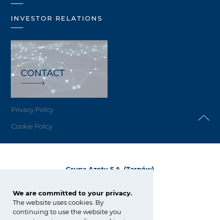
INVESTOR RELATIONS
CONTACT
Privacy Policy
Cookie Policy
Grupa Azoty S.A. (Tarnów)
ul. Kwiatkowskiego 8
33-101 Tarnów, Polska
We are committed to your privacy.
The website uses cookies. By
tel.:
+48 14 637 37 37
continuing to use the website you
fax: +48 14 633 07 18