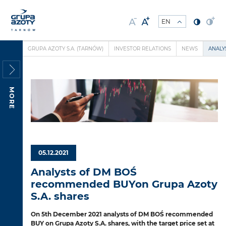
GRUPA AZOTY S.A. (TARNÓW)
INVESTOR RELATIONS
NEWS
ANALY
MORE
05.12.2021
Analysts of DM BOŚ
recommended BUYon Grupa Azoty
S.A. shares
On 5th December 2021 analysts of DM BOŚ recommended
BUY on Grupa Azoty S.A. shares, with the target price set at