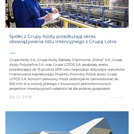
Spółki z Grupy Azoty przedłużają okres
obowiązywania listu intencyjnego z Grupą Lotos
Grupa Azoty S.A., Grupa Azoty Zakłady Chemiczne „Police” S.A., Grupa
Azoty Polyolefins S.A. oraz Grupa LOTOS S.A. podpisały aneks
przedłużający do 13 grudnia 2019 roku negocjacje dotyczące warunków
finansowania kapitałowego Projektu Polimery Police przez Grupę
LOTOS S.A. Koncern paliwowy może potencjalnie zainwestować do
500 mln zł w rozwój jednego z kluczowych petrochemicznych
projektów inwestycyjnych ostatnich lat dla polskiej gospodarki
06.12.2019