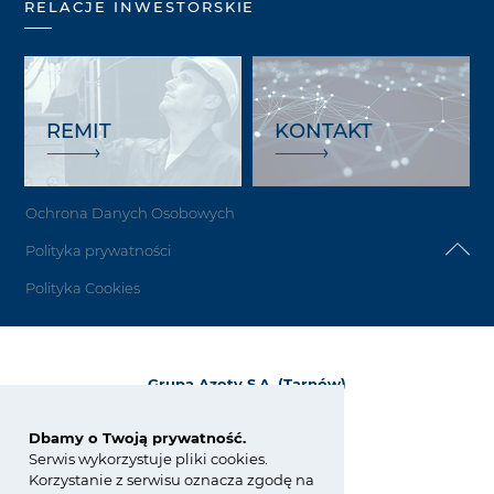
RELACJE INWESTORSKIE
REMIT
KONTAKT
Ochrona Danych Osobowych
Polityka prywatności
Polityka Cookies
Grupa Azoty S.A. (Tarnów)
ul. Kwiatkowskiego 8
33-101 Tarnów, Polska
Dbamy o Twoją prywatność.
Serwis wykorzystuje pliki cookies.
tel.:
+48 14 637 37 37
Korzystanie z serwisu oznacza zgodę na
fax: +48 14 633 07 18