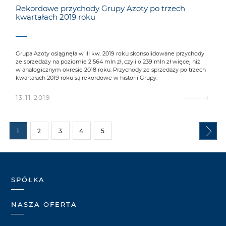
Rekordowe przychody Grupy Azoty po trzech
kwartałach 2019 roku
Grupa Azoty osiągnęła w III kw. 2019 roku skonsolidowane przychody
ze sprzedaży na poziomie 2 564 mln zł, czyli o 239 mln zł więcej niż
w analogicznym okresie 2018 roku. Przychody ze sprzedaży po trzech
kwartałach 2019 roku są rekordowe w historii Grupy.
13.11.2019
1
2
3
4
5
SPÓŁKA
NASZA OFERTA