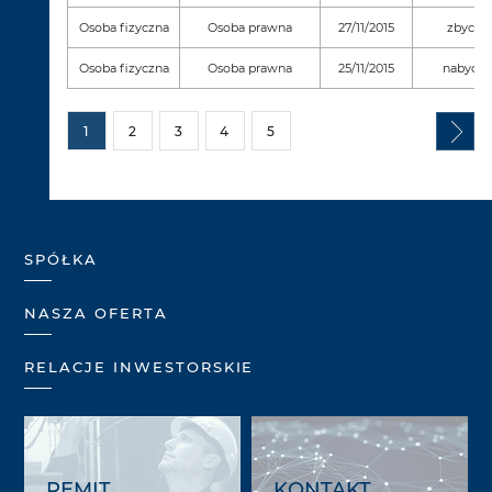
Osoba fizyczna
Osoba prawna
27/11/2015
zbycie
Osoba fizyczna
Osoba prawna
25/11/2015
nabycie
1
2
3
4
5
SPÓŁKA
NASZA OFERTA
RELACJE INWESTORSKIE
REMIT
KONTAKT