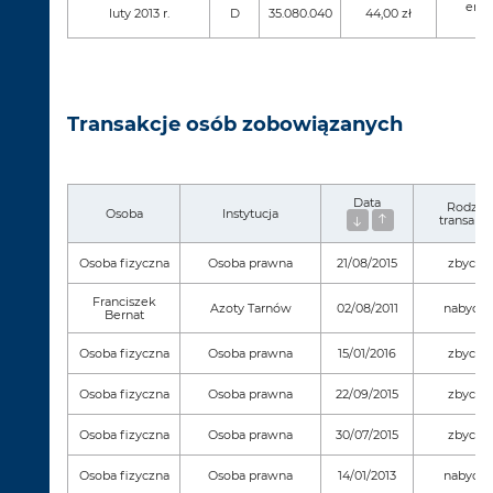
emis
luty 2013 r.
D
35.080.040
44,00 zł
Transakcje osób zobowiązanych
Data
Rodzaj
Osoba
Instytucja
transakcj
Osoba fizyczna
Osoba prawna
21/08/2015
zbycie
Franciszek
Azoty Tarnów
02/08/2011
nabycie
Bernat
Osoba fizyczna
Osoba prawna
15/01/2016
zbycie
Osoba fizyczna
Osoba prawna
22/09/2015
zbycie
Osoba fizyczna
Osoba prawna
30/07/2015
zbycie
Osoba fizyczna
Osoba prawna
14/01/2013
nabycie