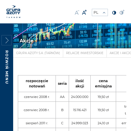
Akcje
ROZWIŃ MENU
GRUPA AZOTY S.A. (TARNÓW)
RELACJE INWESTORSKIE
AKCJE I AKCJ
rozpoczęcie
ilość
cena
seria
notowań
akcji
emisyjna
czerwiec 2008 r.
AA
24.000.000
19,50 zł
tran
czerwiec 2008 r.
B
15.116.421
19,50 zł
tran
sierpień 2011 r.
C
24.999.023
24,10 zł
emisj