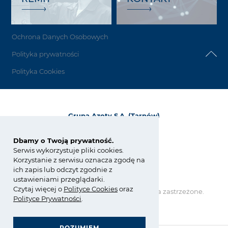
Ochrona Danych Osobowych
Polityka prywatności
Polityka Cookies
Grupa Azoty S.A. (Tarnów)
ul. Kwiatkowskiego 8
33-101 Tarnów, Polska
Dbamy o Twoją prywatność.
Serwis wykorzystuje pliki cookies.
tel.:
+48 14 637 37 37
Korzystanie z serwisu oznacza zgodę na
fax: +48 14 633 07 18
ich zapis lub odczyt zgodnie z
tarnow@grupaazoty.com
ustawieniami przeglądarki.
Czytaj więcej o
Polity
ce
Cookies
oraz
Copyright © Grupa Azoty. Wszelkie prawa zastrzeżone.
Polityce Prywatności
.
by inte
ll
ect
ROZUMIEM
GRUPA AZOTY POLYOLEFINS (POLIMERY POLICE)
- strona główna