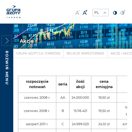
Akcje
ROZWIŃ MENU
GRUPA AZOTY S.A. (TARNÓW)
RELACJE INWESTORSKIE
AKCJE I AKCJ
rozpoczęcie
ilość
cena
seria
notowań
akcji
emisyjna
czerwiec 2008 r.
AA
24.000.000
19,50 zł
tran
czerwiec 2008 r.
B
15.116.421
19,50 zł
tran
sierpień 2011 r.
C
24.999.023
24,10 zł
emisj