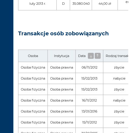
emis
luty 2013 r.
D
35.080.040
44,00 zł
Transakcje osób zobowiązanych
Osoba
Instytucja
Data
Rodzaj transakcji
Osoba fizyczna
Osoba prawna
06/11/2012
zbycie
Osoba fizyczna
Osoba prawna
15/02/2013
nabycie
Osoba fizyczna
Osoba prawna
15/02/2013
zbycie
Osoba fizyczna
Osoba prawna
16/11/2012
nabycie
Osoba fizyczna
Osoba prawna
13/01/2016
zbycie
Osoba fizyczna
Osoba prawna
15/11/2012
zbycie