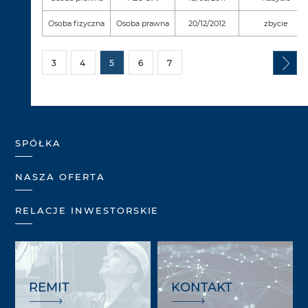
Osoba fizyczna
Osoba prawna
20/12/2012
zbycie
3
4
5
6
7
SPÓŁKA
NASZA OFERTA
RELACJE INWESTORSKIE
REMIT
KONTAKT