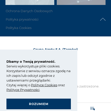
Ochrona Danych Osobowych
Polityka prywatności
Polityka Cookies
Grupa Azoty S.A. (Tarnów)
ul. Kwiatkowskiego 8
33-101 Tarnów, Polska
Dbamy o Twoją prywatność.
Serwis wykorzystuje pliki cookies.
tel.:
+48 14 637 37 37
Korzystanie z serwisu oznacza zgodę na
fax: +48 14 633 07 18
ich zapis lub odczyt zgodnie z
tarnow@grupaazoty.com
ustawieniami przeglądarki.
Czytaj więcej o
Polity
ce
Cookies
oraz
Copyright © Grupa Azoty. Wszelkie prawa zastrzeżone.
Polityce Prywatności
.
by inte
ll
ect
ROZUMIEM
GRUPA AZOTY POLYOLEFINS (POLIMERY POLICE)
- strona główna